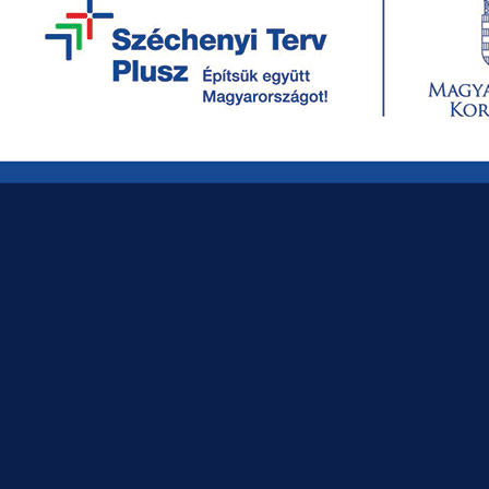
ÉRDEKLŐDÉS KÜLDÉSE MOST
SZOLGÁLTATÁSOK
EGYEDI LUXUS BÚTOROK GYÁRTÁSA
BÉRGYÁRTÁS
BÚTOR TERVEZÉS
ENTERIŐR TERVEZÉS