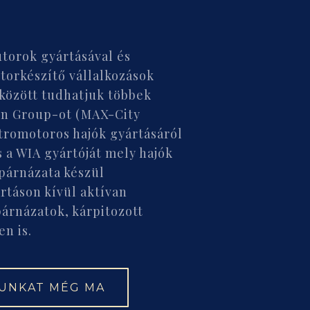
útorok gyártásával és
torkészítő vállalkozások
között tudhatjuk többek
gn Group-ot (MAX-City
ktromotoros hajók gyártásáról
s a WIA gyártóját mely hajók
 párnázata készül
rtáson kívül aktívan
párnázatok, kárpitozott
en is.
TUNKAT MÉG MA