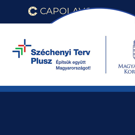
CAPOLAVORO
LÉPJEN VELÜNK KAPCSOLATBA!
+36 70 319 3971
info@capolavoro.hu
ÉRDEKLŐDÉS KÜLDÉSE MOST